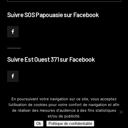
Suivre SOS Papouasie sur Facebook
______
Suivre Est Ouest 371 sur Facebook
En poursuivant votre navigation sur ce site, vous acceptez
l’utilisation de cookies pour votre confort de navigation et afin
© PHILIPPE PATAUD CÉLÉRIER 2019
–
MENTIONS LÉGALES
–
POLITIQUE DE
de réaliser des mesures d'audience à des fins statistiques
CONFIDENTIALITÉ
–
PLAN DE SITE
et/ou de publicité.
Ok
Politique de confidentialité