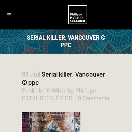
SERIAL KILLER, VANCOUVER ©
PPC
08 Juil
Serial killer, Vancouver
© ppc
Publié le 16:08h
in
by
Philippe
PATAUD CÉLÉRIER
0 Comments