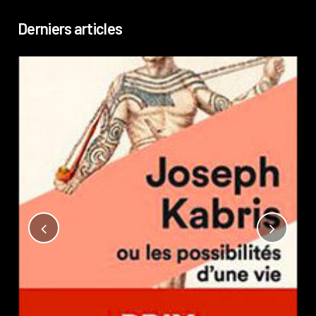
Derniers articles
Not
?
Pub
Phi