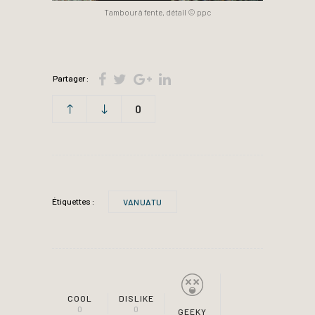
Tambour à fente, détail © ppc
Partager :
0
Étiquettes :
VANUATU
COOL
DISLIKE
0
0
GEEKY