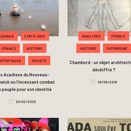
CANADA
ETATS-UNIS
ANALYSES
FRANCE
FRANCE
HISTOIRE
HISTOIRE
PATRIMOINE
REPORTAGES
SOCIÉTÉ
Chambord : un objet architect
déchiffré ?
s Acadiens du Nouveau-
swick ou l’incessant combat
28/06/2019
n peuple pour son identité
20/02/2020