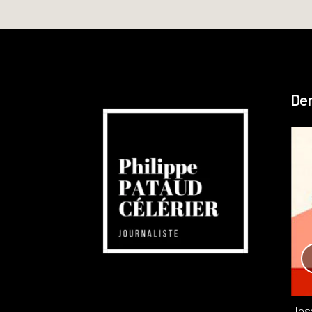
Der
Réchauffement planétaire
Canada
Recensions
Publié dans
,
Philippe PATAUD CÉLÉRIER
par
Jos