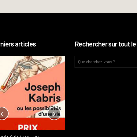
niers articles
Rechercher sur tout le 
Notre-Dame, l’île de la cité, sur
l’autel de la rentabilité ?
Analyses
France
Publié dans
,
,
Patrimoine
par
eph Kabris ou les