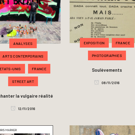
EXPOSITION
FRANCE
ANALYSES
PHOTOGRAPHIES
ARTS CONTEMPORAINS
ETATS-UNIS
FRANCE
Soulèvements
STREET ART
08/11/2016
hanter la vulgaire réalité
12/11/2016