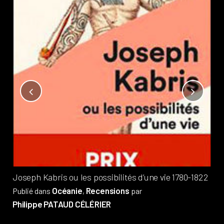
Not
?
Pub
Phi
Joseph Kabris ou les possibilités d’une vie 1780-1822
Océanie
Recensions
Publié dans
,
par
Philippe PATAUD CÉLÉRIER