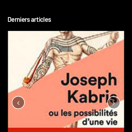
Derniers articles
Not
?
Pub
Phi