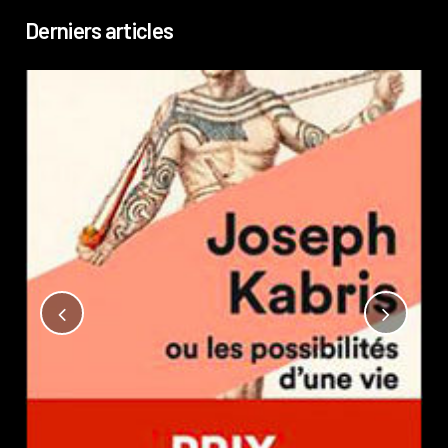
Derniers articles
Not
?
Pub
Phi