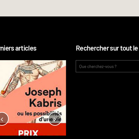
niers articles
Rechercher sur tout le 
Notre-Dame, l’île de la cité, sur
l’autel de la rentabilité ?
Analyses
France
Publié dans
,
,
Patrimoine
par