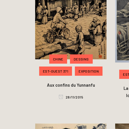
CHINE
DESSINS
EST-OUEST 371
EXPOSITION
EST
Aux confins du Yunnanfu
La
28/11/2015