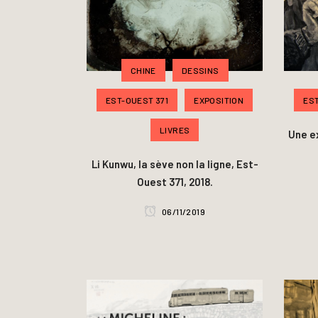
CHINE
DESSINS
EST-OUEST 371
EXPOSITION
EST
LIVRES
Une e
Li Kunwu, la sève non la ligne, Est-
Ouest 371, 2018.
06/11/2019