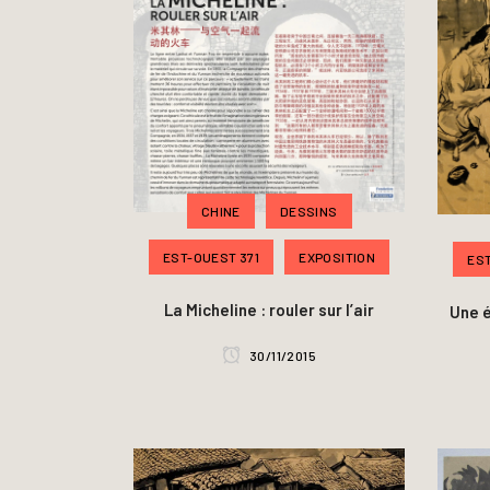
CHINE
DESSINS
EST-OUEST 371
EXPOSITION
EST
La Micheline : rouler sur l’air
Une 
30/11/2015