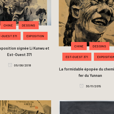
CHINE
DESSINS
-OUEST 371
EXPOSITION
CHINE
DESSINS
xposition signée Li Kunwu et
Est-Ouest 371
EST-OUEST 371
EXPOSITIO
05/06/2018
La formidable épopée du chemi
fer du Yunnan
30/11/2015