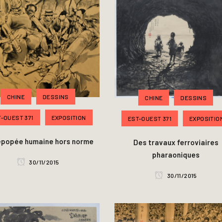
CHINE
DESSINS
CHINE
DESSINS
-OUEST 371
EXPOSITION
EST-OUEST 371
EXPOSITIO
épopée humaine hors norme
Des travaux ferroviaires
pharaoniques
30/11/2015
30/11/2015