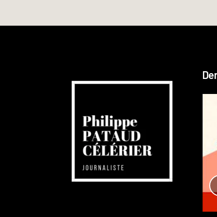
Der
Réchauffement planétaire
Canada
Recensions
Publié dans
,
Philippe PATAUD CÉLÉRIER
par