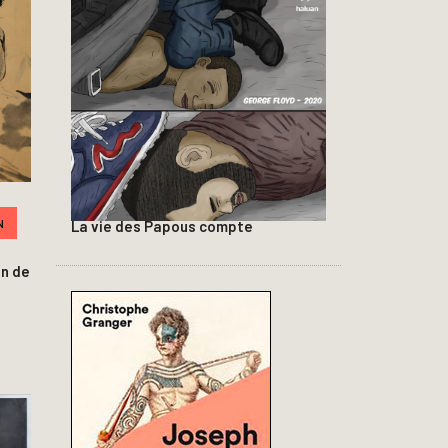
N
La vie des Papous compte
n de