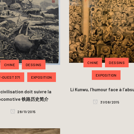
CHINE
DESSINS
CHINE
DESSINS
EXPOSITION
-OUEST 371
EXPOSITION
Li Kunwu, l’humour face à l’abs
 civilisation doit suivre la
locomotive 铁路历史简介
31/08/2015
28/11/2015