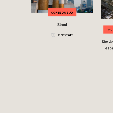
CORÉE DU SUD
Séoul
PHO
21/12/2012
Kim J
espa