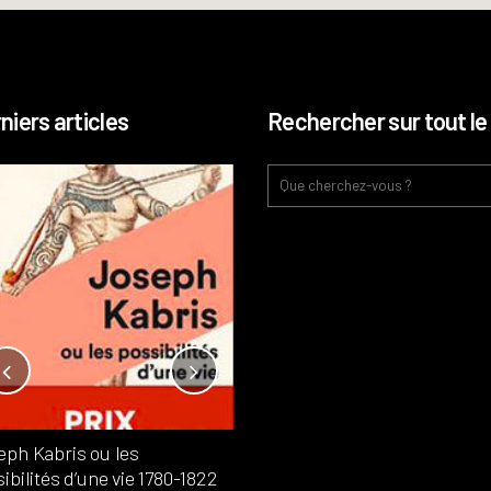
niers articles
Rechercher sur tout le 
Notre-Dame, l’île de la cité, sur
l’autel de la rentabilité ?
Analyses
France
Publié dans
,
,
Patrimoine
par
eph Kabris ou les
Philippe PATAUD CÉLÉRIER
ibilités d’une vie 1780-1822