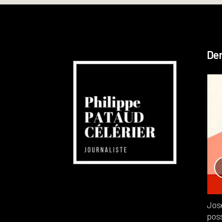
Der
Réchauffement planétaire
Canada
Recensions
Publié dans
,
Philippe PATAUD CÉLÉRIER
par
Jos
poss