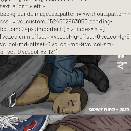
text_align= »left »
background_image_as_pattern= »without_pattern »
css= ».vc_custom_1524562963055{padding-
bottom: 24px !important;} » z_index= » »]
[vc_column offset= »vc_col-lg-offset-0 vc_col-lg-9
vc_col-md-offset-0 vc_col-md-9 vc_col-sm-
offset-0 vc_col-xs-12″]