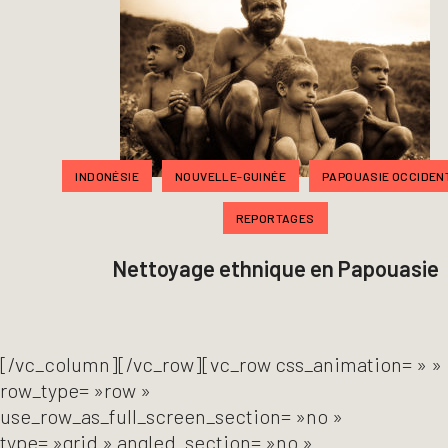
INDONÉSIE
NOUVELLE-GUINÉE
PAPOUASIE OCCIDENTALE
REPORTAGES
Nettoyage ethnique en Papouasie
[/vc_column][/vc_row][vc_row css_animation= » »
row_type= »row »
use_row_as_full_screen_section= »no »
type= »grid » angled_section= »no »