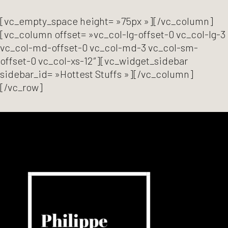
[vc_empty_space height= »75px »][/vc_column]
[vc_column offset= »vc_col-lg-offset-0 vc_col-lg-3
vc_col-md-offset-0 vc_col-md-3 vc_col-sm-
offset-0 vc_col-xs-12″][vc_widget_sidebar
sidebar_id= »Hottest Stuffs »][/vc_column]
[/vc_row]