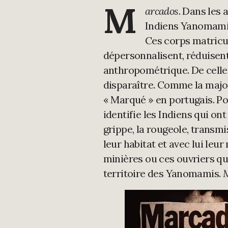
M
arcados
. Dans les 
Indiens Yanomami
Ces corps matricul
dépersonnalisent, réduisent
anthropométrique. De celle 
disparaître. Comme la majo
« Marqué » en portugais. P
identifie les Indiens qui on
grippe, la rougeole, transm
leur habitat et avec lui leu
minières ou ces ouvriers qu
territoire des Yanomamis.
M