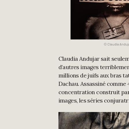
© Claudia Anduja
Claudia Andujar sait seule
d’autres images terriblemen
millions de juifs aux bras t
Dachau. Assassiné comme 4
concentration construit par 
images, les séries conjuratr