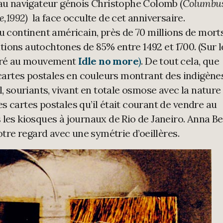
 au navigateur génois Christophe Colomb (
Columbus
le,1992)
la face occulte de cet anniversaire.
u continent américain, près de 70 millions de morts
ions autochtones de 85% entre 1492 et 1700. (Sur l
acré au mouvement
Idle no more
)
. De tout cela, que
s cartes postales en couleurs montrant des indigène
l, souriants, vivant en totale osmose avec la nature
 cartes postales qu’il était courant de vendre au
 les kiosques à journaux de Rio de Janeiro. Anna Be
notre regard avec une symétrie d’oeillères.