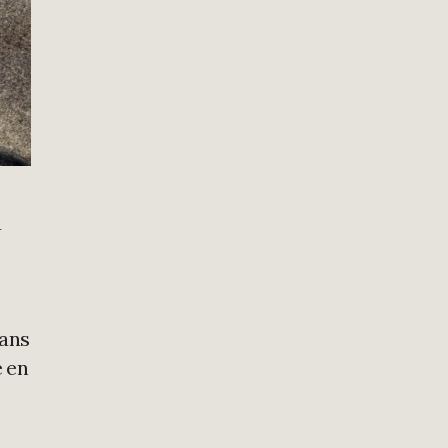
u
dans
é en