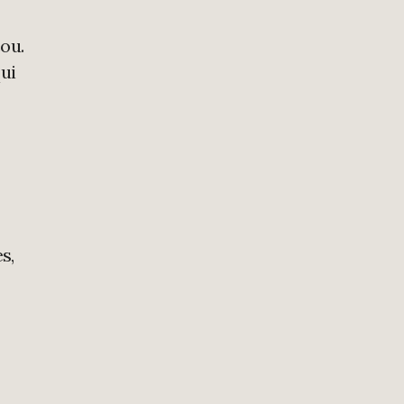
ou.
qui
s,