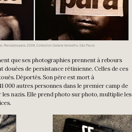
r, Marcados para, 2009, Collection Galeria Vermelho, São Paulo
ment que ses photographies prennent à rebours
t douées de persistance rétinienne. Celles de ces
atoués. Déportés. Son père est mort à
1 000 autres personnes dans le premier camp de
les nazis. Elle prend photo sur photo, multiplie les
ices.