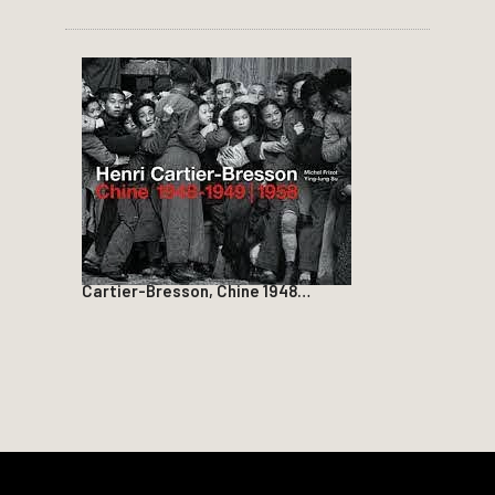
Cartier-Bresson, Chine 1948…