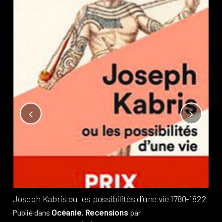
Not
?
Pub
Phi
Joseph Kabris ou les possibilités d’une vie 1780-1822
Océanie
Recensions
Publié dans
,
par