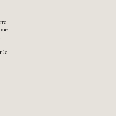
rre
omme
i
r le