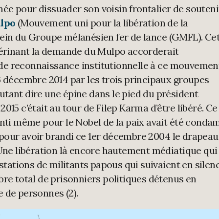
e pour dissuader son voisin frontalier de souteni
lpo
(Mouvement uni pour la libération de la
sein du Groupe mélanésien fer de lance (GMFL). Ce
ntérinant la demande du Mulpo accorderait
de reconnaissance institutionnelle à ce mouvemen
6 décembre 2014 par les trois principaux groupes
tant dire une épine dans le pied du président
015 c’était au tour de Filep Karma d’être libéré. Ce
enti même pour le Nobel de la paix avait été conda
pour avoir brandi ce 1er décembre 2004 le drapeau
 Une libération là encore hautement médiatique qui
estations de militants papous qui suivaient en silenc
bre total de prisonniers politiques détenus en
 de personnes (2).