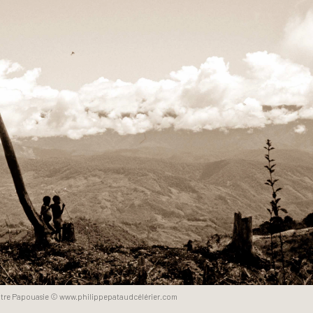
tre Papouasie © www.philippepataudcélérier.com