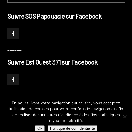
Suivre SOS Papouasie sur Facebook
______
Suivre Est Ouest 371 sur Facebook
En poursuivant votre navigation sur ce site, vous acceptez
l’utilisation de cookies pour votre confort de navigation et afin
© PHILIPPE PATAUD CÉLÉRIER 2019
–
MENTIONS LÉGALES
–
POLITIQUE DE
de réaliser des mesures d'audience à des fins statistiques
CONFIDENTIALITÉ
–
PLAN DE SITE
et/ou de publicité.
Ok
Politique de confidentialité