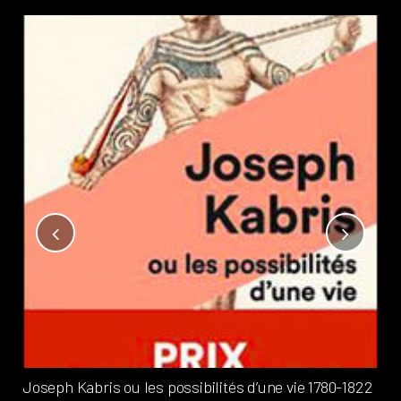
Not
?
Pub
Phi
Joseph Kabris ou les possibilités d’une vie 1780-1822