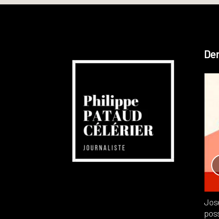
Der
Réchauffement planétaire
Canada
Recensions
Publié dans
,
Philippe PATAUD CÉLÉRIER
par
Jos
poss