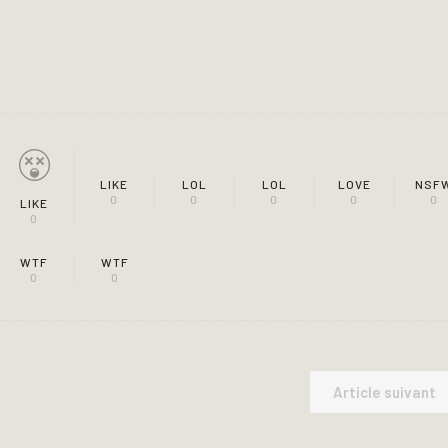
LIKE
LOL
LOL
LOVE
NSF
0
0
0
0
0
LIKE
0
WTF
WTF
0
0
Article suivant