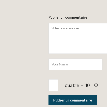
Publier un commentaire
+
quatre
=
10