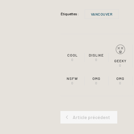
Étiquettes :
VANCOUVER
COOL
DISLIKE
0
0
GEEKY
0
NSFW
OMG
OMG
0
0
0
Article précédent