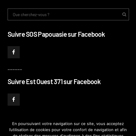
Suivre SOS Papouasie sur Facebook
______
Suivre Est Ouest 371 sur Facebook
En poursuivant votre navigation sur ce site, vous acceptez
l’utilisation de cookies pour votre confort de navigation et afin
© PHILIPPE PATAUD CÉLÉRIER 2019
–
MENTIONS LÉGALES
–
POLITIQUE DE
de réaliser des mesures d'audience à des fins statistiques