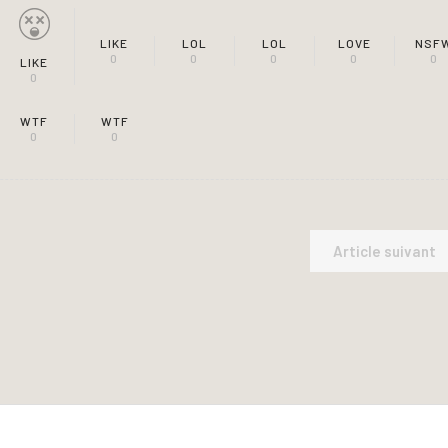
LIKE
LOL
LOL
LOVE
NSF
0
0
0
0
0
LIKE
0
WTF
WTF
0
0
Article suivant