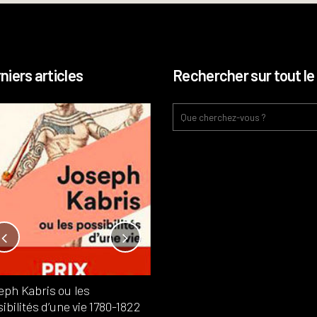
niers articles
Rechercher sur tout le 
Notre-Dame, l’île de la cité, sur
l’autel de la rentabilité ?
Analyses
France
Publié dans
,
,
Patrimoine
par
eph Kabris ou les
Philippe PATAUD CÉLÉRIER
ibilités d’une vie 1780-1822