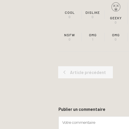
COOL
DISLIKE
0
0
GEEKY
0
NSFW
OMG
OMG
0
1
0
Article précédent
Publier un commentaire