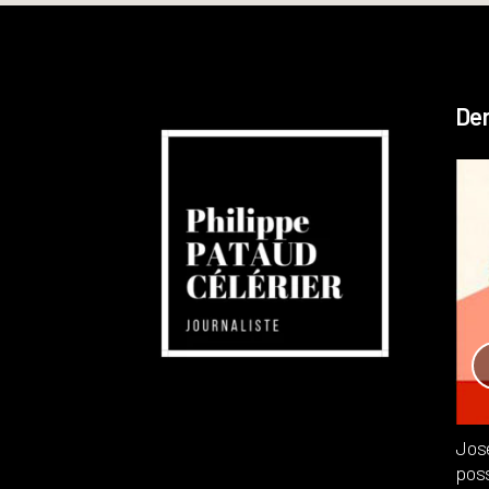
Der
Réchauffement planétaire
Canada
Recensions
Publié dans
,
Philippe PATAUD CÉLÉRIER
par
Jos
poss