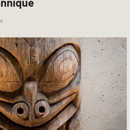
annique
es