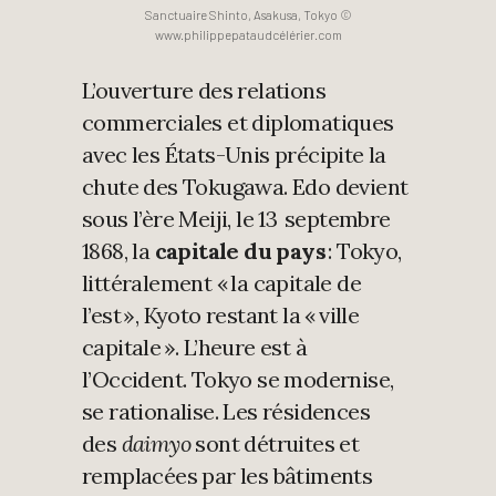
Sanctuaire Shinto, Asakusa, Tokyo ©
www.philippepataudcélérier.com
L’ouverture des relations
commerciales et diplomatiques
avec les États-Unis précipite la
chute des Tokugawa. Edo devient
sous l’ère Meiji, le 13 septembre
1868, la
capitale du pays
: Tokyo,
littéralement « la capitale de
l’est », Kyoto restant la « ville
capitale ». L’heure est à
l’Occident. Tokyo se modernise,
se rationalise. Les résidences
des
daimyo
sont détruites et
remplacées par les bâtiments