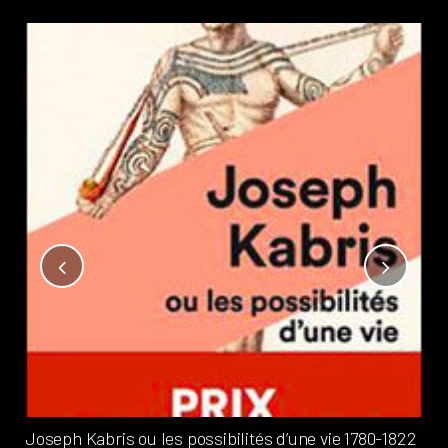
Not
?
Pub
Phi
Joseph Kabris ou les possibilités d’une vie 1780-1822