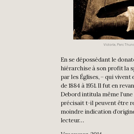
Victoria, Parc Thu
En se dépossédant le donateu
hiérarchise à son profit la 
par les Églises, – qui vivent
de 1884 à 1951. Il fut en re
Debord intitula même l’une d
précisait t-il peuvent être r
moindre indication d’origi
lecteur…