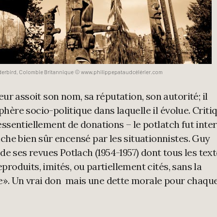
nderbird, Colombie Britannique © www.philippepataudcélérier.com
r assoit son nom, sa réputation, son autorité; il
sphère socio-politique dans laquelle il évolue. Criti
 essentiellement de donations – le potlatch fut inter
vanche bien sûr encensé par les situationnistes. Guy
e ses revues Potlach (1954-1957) dont tous les text
eproduits, imités, ou partiellement cités, sans la
ne». Un vrai don mais une dette morale pour chaqu