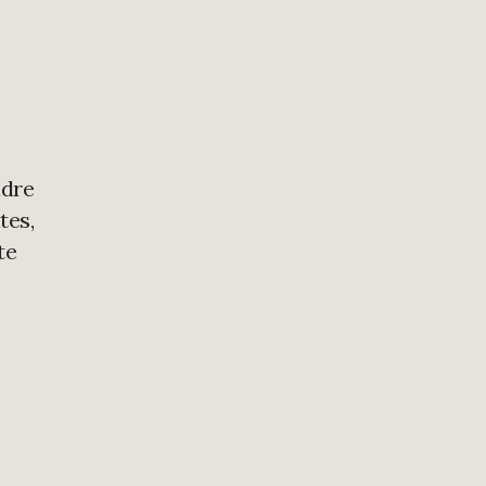
adre
tes,
te