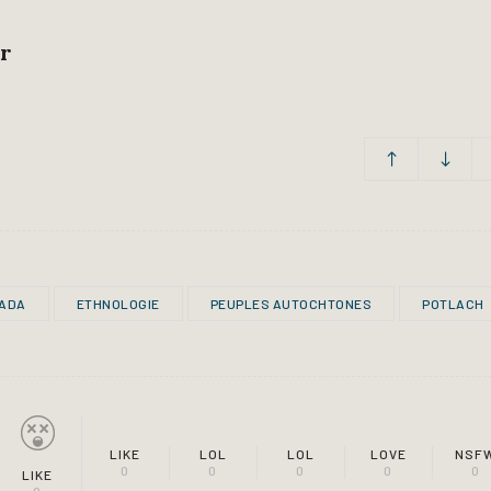
er
ADA
ETHNOLOGIE
PEUPLES AUTOCHTONES
POTLACH
LIKE
LOL
LOL
LOVE
NSF
0
0
0
0
0
LIKE