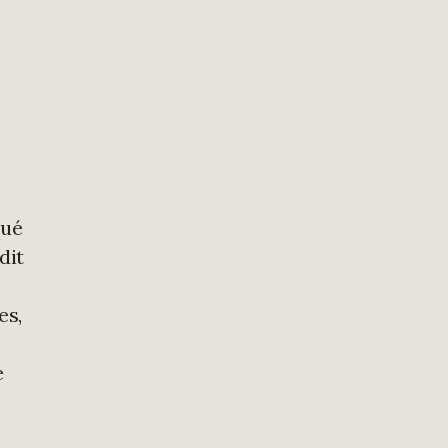
qué
dit
es,
e