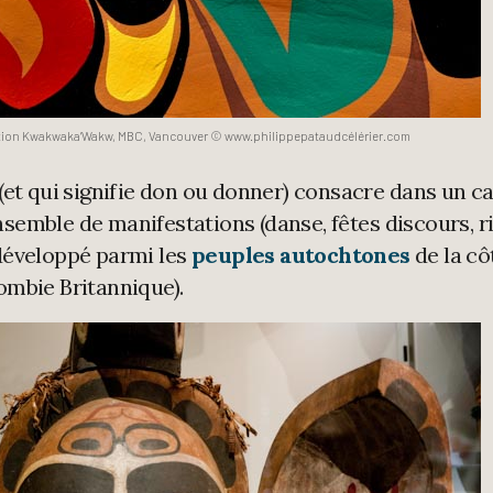
ation Kwakwaka’Wakw, MBC, Vancouver © www.philippepataudcélérier.com
(et qui signifie don ou donner) consacre dans un c
emble de manifestations (danse, fêtes discours, ri
développé parmi les
peuples autochtones
de la cô
ombie Britannique).