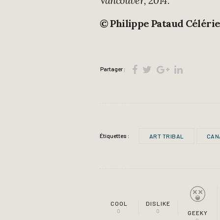
Vancouver, 2014.
© Philippe Pataud Céléri
Partager :
Étiquettes :
ART TRIBAL
CAN
COOL
DISLIKE
0
0
GEEKY