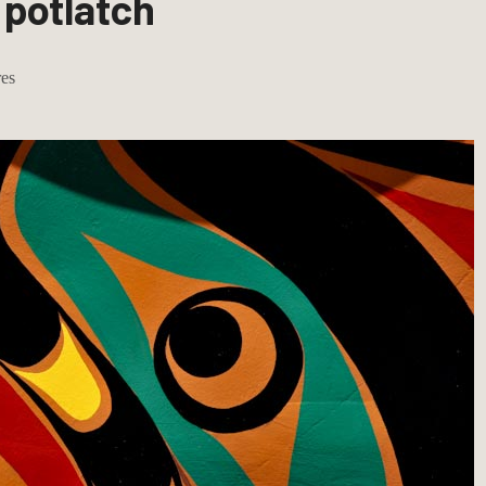
 potlatch
res