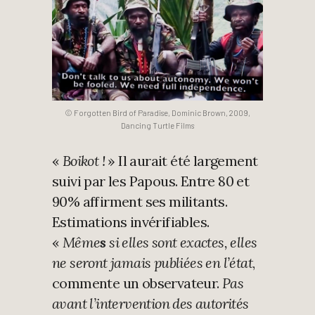
© Forgotten Bird of Paradise, Dominic Brown, 2009,
Dancing Turtle Films
«
Boikot !
» Il aurait été largement
suivi par les Papous. Entre 80 et
90% affirment ses militants.
Estimations invérifiables.
«
Même
s
si elles sont exactes, elles
ne seront jamais publiées en l’état
,
commente un observateur.
Pas
avant l’intervention des autorités