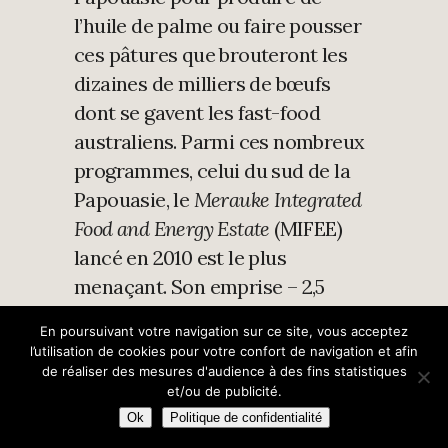
l’huile de palme ou faire pousser
ces pâtures que brouteront les
dizaines de milliers de bœufs
dont se gavent les fast-food
australiens. Parmi ces nombreux
programmes, celui du sud de la
Papouasie, le
Merauke Integrated
Food and Energy Estate
(MIFEE)
lancé en 2010 est le plus
menaçant. Son emprise – 2,5
millions d’hectares (à comparer
En poursuivant votre navigation sur ce site, vous acceptez
aux 2 millions d’ha de surfaces
l’utilisation de cookies pour votre confort de navigation et afin
agricoles ayant disparu depuis 30
de réaliser des mesures d'audience à des fins statistiques
et/ou de publicité.
ans en France) – compromet
Ok
Politique de confidentialité
dangereusement la sécurité