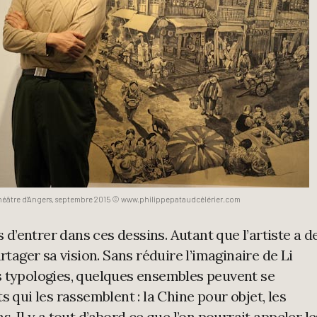
héâtre d’Angers, septembre 2015 © www.philippepataudcélérier.com
s d’entrer dans ces dessins. Autant que l’artiste a d
rtager sa vision. Sans réduire l’imaginaire de Li
 typologies, quelques ensembles peuvent se
s qui les rassemblent : la Chine pour objet, les
l y a tout d’abord ce que l’on pourrait appeler le