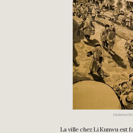
L’aube sur D
La ville chez Li Kunwu est f