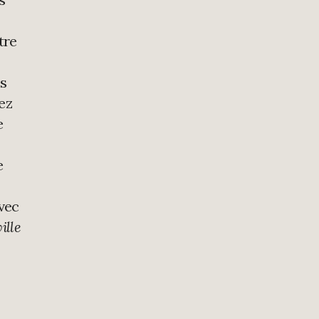
tre
is
ez
e
e
avec
ille