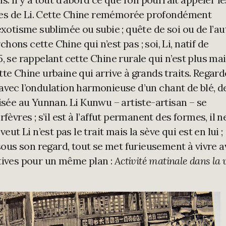
es de Li. Cette Chine remémorée profondément
exotisme sublimée ou subie ; quête de soi ou de l’au
rchons cette Chine qui n’est pas ; soi, Li, natif de
, se rappelant cette Chine rurale qui n’est plus ma
tte Chine urbaine qui arrive à grands traits. Regard
avec l’ondulation harmonieuse d’un chant de blé, d
isée au Yunnan. Li Kunwu – artiste-artisan – se
fèvres ; s’il est à l’affut permanent des formes, il n
eut Li n’est pas le trait mais la sève qui est en lui ;
 sous son regard, tout se met furieusement à vivre 
tives pour un même plan :
Activité matinale dans la v