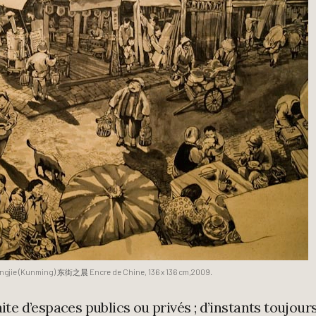
ongjie (Kunming) 东街之晨 Encre de Chine, 136 x 136 cm,2009.
aite d’espaces publics ou privés ; d’instants toujour