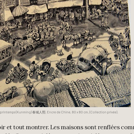
 du printemps (Kunming) 春城人熙. Encre de Chine, 80 x 80 cm, (Collection privée).
 voir et tout montrer. Les maisons sont renflées co