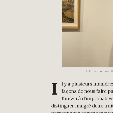
Li Kunwu au Grand t
I
l y a plusieurs manière
façons de nous faire pa
Kunwu à d’improbables
distinguer malgré deux trait
personnages comme moyens. I