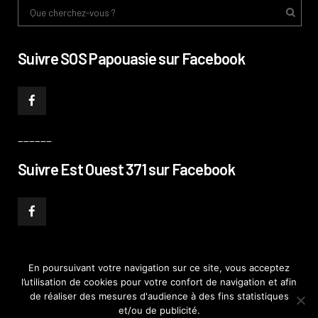
Suivre SOS Papouasie sur Facebook
______
Suivre Est Ouest 371 sur Facebook
En poursuivant votre navigation sur ce site, vous acceptez
l’utilisation de cookies pour votre confort de navigation et afin
© PHILIPPE PATAUD CÉLÉRIER 2019
–
MENTIONS LÉGALES
–
POLITIQUE DE
de réaliser des mesures d'audience à des fins statistiques
CONFIDENTIALITÉ
–
PLAN DE SITE
et/ou de publicité.