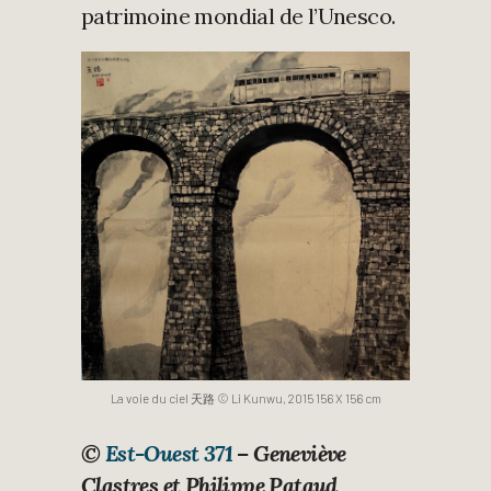
patrimoine mondial de l’Unesco.
La voie du ciel 天路 © Li Kunwu, 2015 156 X 156 cm
©
Est-Ouest 371
– Geneviève
Clastres et Philippe Pataud