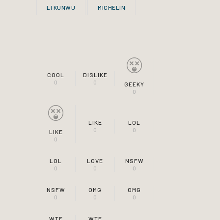
LI KUNWU
MICHELIN
COOL
DISLIKE
0
0
GEEKY
0
LIKE
LOL
0
0
LIKE
0
LOL
LOVE
NSFW
0
0
0
NSFW
OMG
OMG
0
0
0
WTF
WTF