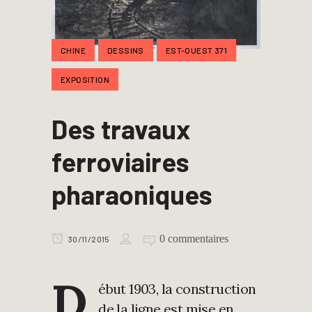
CHINE
DESSINS
EST-OUEST 371
EXPOSITION
Des travaux
ferroviaires
pharaoniques
0 commentaires
30/11/2015
D
ébut 1903, la construction
de la ligne est mise en