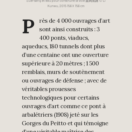
Suer sang et eau pour construire la voie 血肉筑路 © Li
Kunwu, 2015 156 X 156 cm
P
rès de 4 000 ouvrages d’art
sont ainsi construits : 3
400 ponts, viaducs,
aqueducs, 180 tunnels dont plus
d’une centaine ont une ouverture
supérieure à 20 mètres ; 1 500
remblais, murs de soutènement
ou ouvrages de défense ; avec de
véritables prouesses
technologiques pour certains
ouvrages d’art comme ce pont à
arbalétriers (1908) jeté sur les
Gorges du Peitto et qui témoigne
d’une véritable maîtrise des