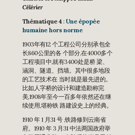
Célérier
Thématique 4
:
Une épopée
humaine hors norme
1903年有12 个工程公司分别承包全
长860公里的各 个部分,在4000多个
工程项目中,就有3400处是桥 梁、
涵洞、隧道、挡墙。其中很多地段
的工艺技术在 当时就是最先进的。
比如人字桥的设计和建造勘称完
美,1908年至今一百多年依然还在继
续使用,堪称铁 路建设史上的经典。
1910 年 1 月31 号 ,铁路修到云南省
府。1910 年 3 月31 中法两国政府举