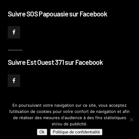
Suivre SOS Papouasie sur Facebook
______
Suivre Est Ouest 371 sur Facebook
En poursuivant votre navigation sur ce site, vous acceptez
l’utilisation de cookies pour votre confort de navigation et afin
© PHILIPPE PATAUD CÉLÉRIER 2019
–
MENTIONS LÉGALES
–
POLITIQUE DE
de réaliser des mesures d'audience à des fins statistiques
CONFIDENTIALITÉ
–
PLAN DE SITE
et/ou de publicité.
Ok
Politique de confidentialité