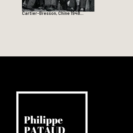
Cartier-Bresson, Chine 1948…