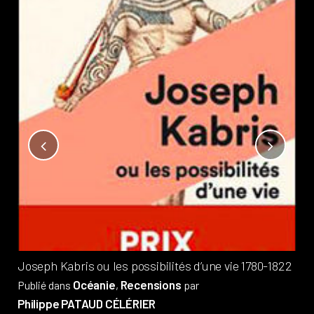
Not
?
Pub
Phi
Joseph Kabris ou les possibilités d’une vie 1780-1822
Océanie
Recensions
Publié dans
,
par
Philippe PATAUD CÉLÉRIER