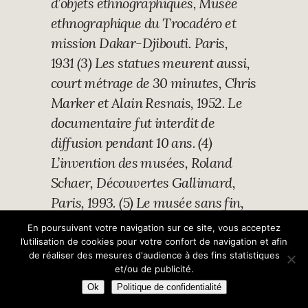
d’objets ethnographiques, Musée
ethnographique du Trocadéro et
mission Dakar-Djibouti. Paris,
1931 (3) Les statues meurent aussi,
court métrage de 30 minutes, Chris
Marker et Alain Resnais, 1952. Le
documentaire fut interdit de
diffusion pendant 10 ans. (4)
L’invention des musées, Roland
Schaer, Découvertes Gallimard,
Paris, 1993. (5) Le musée sans fin,
François Dagognet, Champ Vallon,
En poursuivant votre navigation sur ce site, vous acceptez
Paris, 1993. (6) L’art primitif ?
l’utilisation de cookies pour votre confort de navigation et afin
de réaliser des mesures d'audience à des fins statistiques
Connais pas ! Philippe Pataud
et/ou de publicité.
Célérier, Tribal Arts, printemps
Ok
Politique de confidentialité
1996. (7) Malaise dans la culture,