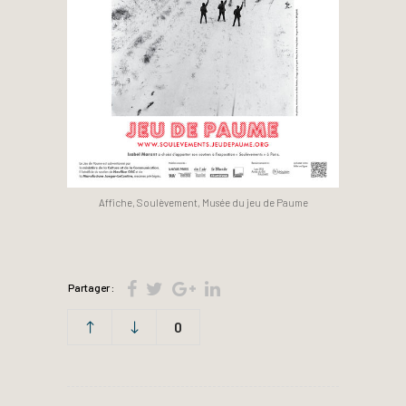
Affiche, Soulèvement, Musée du jeu de Paume
Partager :
0