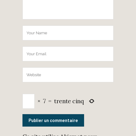
×
7
=
trente cinq