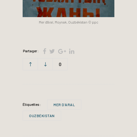
Mer d’Aral, Moynak, Ouzbékistan © ppc
Partager :
0
Étiquettes :
MER D'ARAL
OUZBÉKISTAN