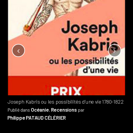
Not
?
Pub
Phi
Joseph Kabris ou les possibilités d’une vie 1780-1822
Océanie
Recensions
Publié dans
,
par
Philippe PATAUD CÉLÉRIER