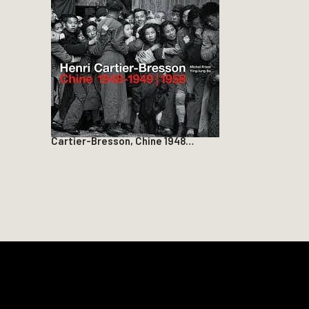
Cartier-Bresson, Chine 1948…