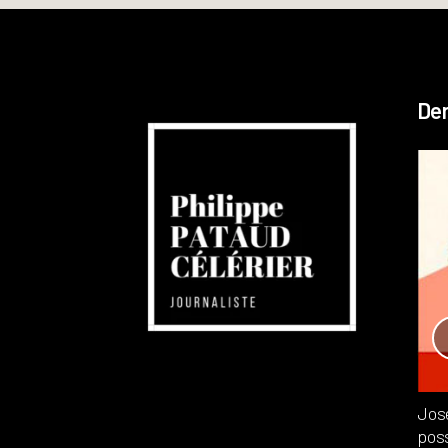
Der
Réchauffement planétaire
Canada
Recensions
Publié dans
,
Philippe PATAUD CÉLÉRIER
par
Jos
poss