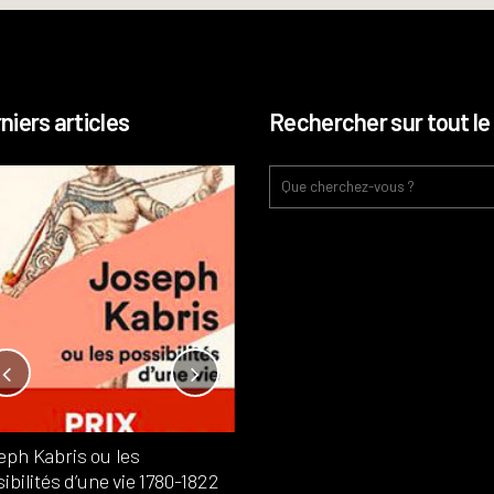
niers articles
Rechercher sur tout le 
Notre-Dame, l’île de la cité, sur
l’autel de la rentabilité ?
Analyses
France
Publié dans
,
,
Patrimoine
par
eph Kabris ou les
Philippe PATAUD CÉLÉRIER
ibilités d’une vie 1780-1822