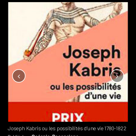
Not
?
Pub
Phi
Joseph Kabris ou les possibilités d’une vie 1780-1822