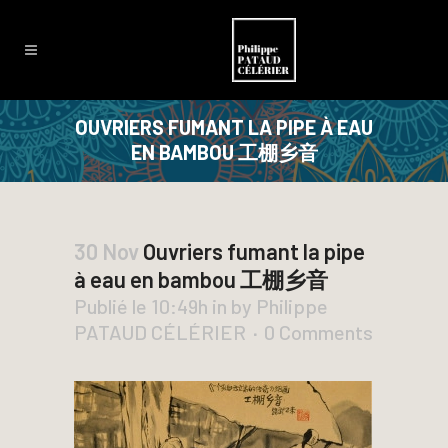
OUVRIERS FUMANT LA PIPE À EAU
EN BAMBOU 工棚乡音
30 Nov
Ouvriers fumant la pipe
à eau en bambou 工棚乡音
Publié le 10:49h
in
by
Philippe
PATAUD CÉLÉRIER
0 Comments