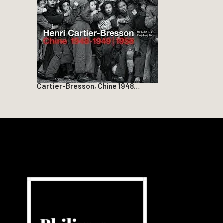
Cartier-Bresson, Chine 1948…