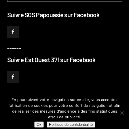
Suivre SOS Papouasie sur Facebook
______
Suivre Est Ouest 371 sur Facebook
En poursuivant votre navigation sur ce site, vous acceptez
l’utilisation de cookies pour votre confort de navigation et afin
© PHILIPPE PATAUD CÉLÉRIER 2019
–
MENTIONS LÉGALES
–
POLITIQUE DE
de réaliser des mesures d'audience à des fins statistiques
CONFIDENTIALITÉ
–
PLAN DE SITE
et/ou de publicité.
Ok
Politique de confidentialité