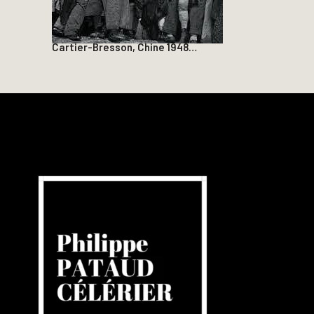
Cartier-Bresson, Chine 1948…