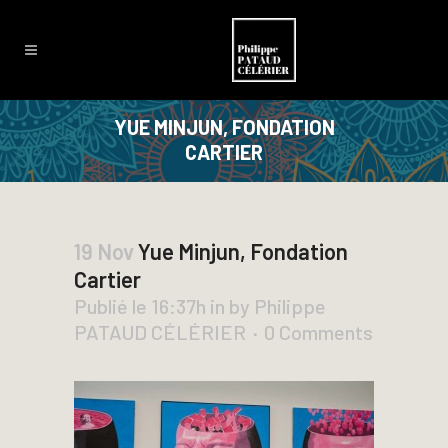
YUE MINJUN, FONDATION
CARTIER
19 Nov
Yue Minjun, Fondation
Cartier
Publié le 16:37h
in
by
Philippe
PATAUD CÉLÉRIER
0 Comments