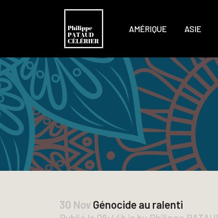
AMÉRIQUE
ASIE
30 Nov
Génocide au ralenti
Publié le 08:44h
in
by
Philippe PATA