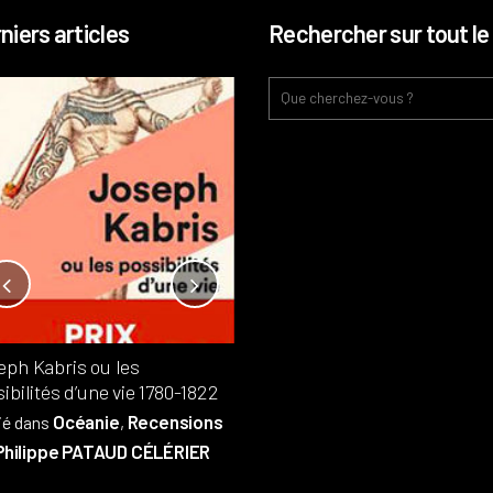
niers articles
Rechercher sur tout le 
Notre-Dame, l’île de la cité, sur
l’autel de la rentabilité ?
Analyses
France
Publié dans
,
,
Patrimoine
par
eph Kabris ou les
Philippe PATAUD CÉLÉRIER
ibilités d’une vie 1780-1822
Océanie
Recensions
ié dans
,
Philippe PATAUD CÉLÉRIER