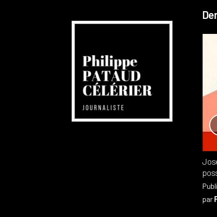
Der
Réchauffement planétaire
Canada
Recensions
Publié dans
,
Philippe PATAUD CÉLÉRIER
par
Jos
poss
Publ
par