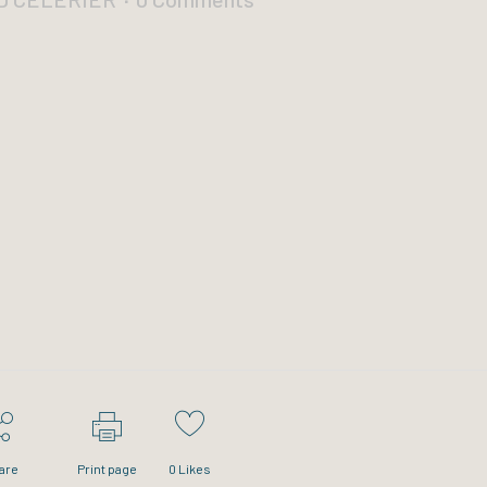
are
Print page
0
Likes