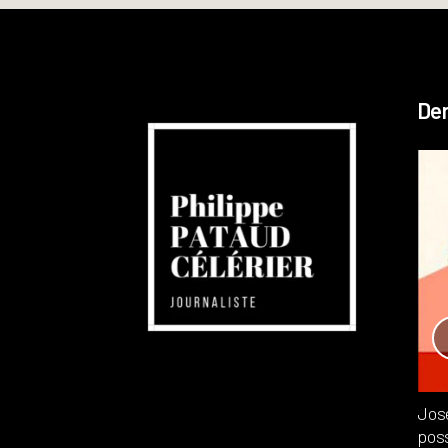
Der
Réchauffement planétaire
Canada
Recensions
Publié dans
,
Philippe PATAUD CÉLÉRIER
par
Jos
poss