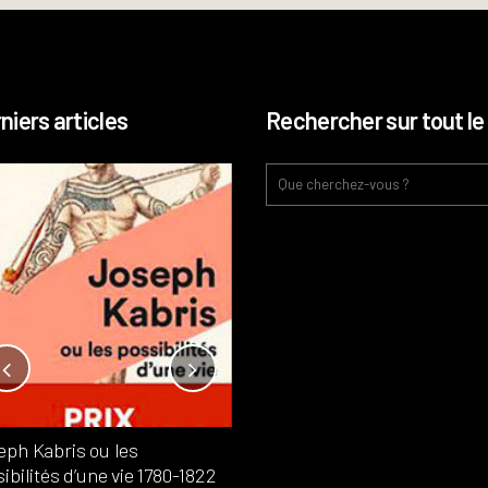
niers articles
Rechercher sur tout le 
Notre-Dame, l’île de la cité, sur
l’autel de la rentabilité ?
Analyses
France
Publié dans
,
,
Patrimoine
par
eph Kabris ou les
Philippe PATAUD CÉLÉRIER
ibilités d’une vie 1780-1822