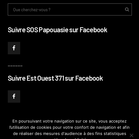
Suivre SOS Papouasie sur Facebook
______
Suivre Est Ouest 371 sur Facebook
En poursuivant votre navigation sur ce site, vous acceptez
l’utilisation de cookies pour votre confort de navigation et afin
© PHILIPPE PATAUD CÉLÉRIER 2019
–
MENTIONS LÉGALES
–
POLITIQUE DE
de réaliser des mesures d'audience à des fins statistiques
CONFIDENTIALITÉ
–
PLAN DE SITE