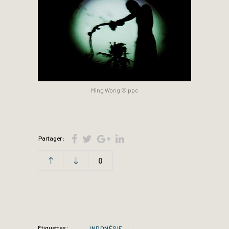
Ming Wong © ppc
Partager :
0
Étiquettes :
INDONÉSIE