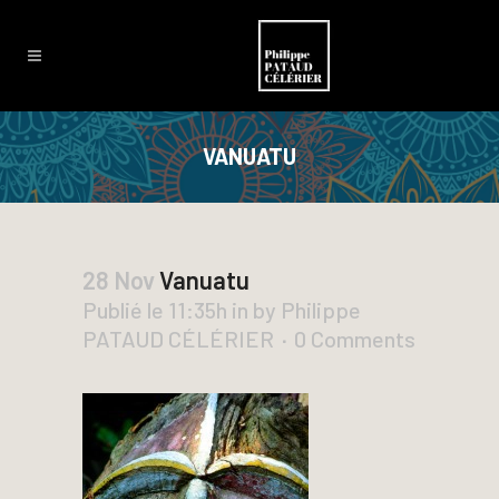
VANUATU
28 Nov
Vanuatu
Publié le 11:35h
in
by
Philippe
PATAUD CÉLÉRIER
0 Comments