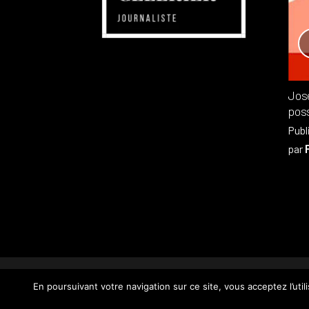
Réchauffement planétaire
Canada
Recensions
Publié dans
,
Philippe PATAUD CÉLÉRIER
par
Jos
poss
Publ
par
© PHILIPPE
En poursuivant votre navigation sur ce site, vous acceptez l’util