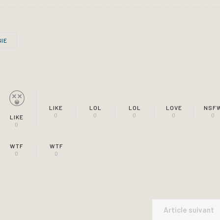
IE
LIKE
LOL
LOL
LOVE
NSF
0
0
0
0
0
LIKE
0
WTF
WTF
0
0
Article suivant