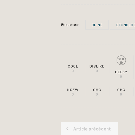
Étiquettes :
CHINE
ETHNOLOG
COOL
DISLIKE
0
0
GEEKY
0
NSFW
OMG
OMG
0
0
0
Article précédent