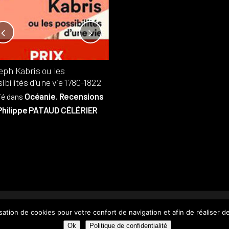
Notre-Dame, l’île de la cité, sur
l’autel de la rentabilité ?
Analyses
France
Publié dans
,
,
Patrimoine
par
eph Kabris ou les
Philippe PATAUD CÉLÉRIER
ibilités d’une vie 1780-1822
Océanie
Recensions
ié dans
,
Philippe PATAUD CÉLÉRIER
 PATAUD CÉLÉRIER 2019
–
MENTIONS LÉGALES
–
POLITIQUE DE CONFIDENTIALITÉ
–
P
isation de cookies pour votre confort de navigation et afin de réaliser 
Ok
Politique de confidentialité