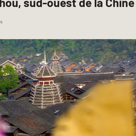
hou, sud-ouest de la Chine
es