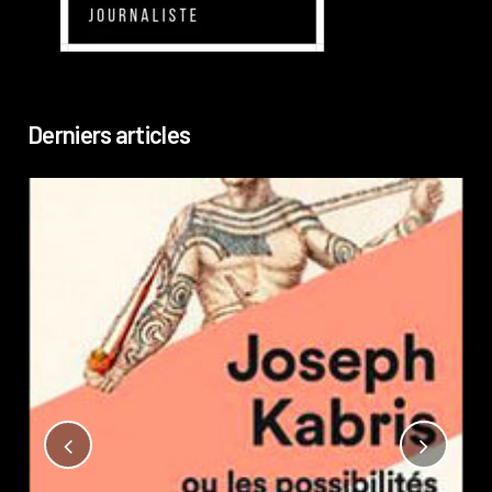
Derniers articles
Not
?