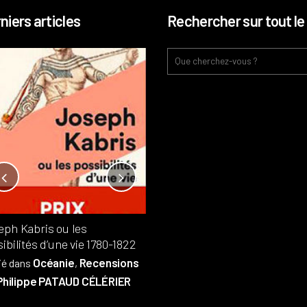
niers articles
Rechercher sur tout le 
Notre-Dame, l’île de la cité, sur
l’autel de la rentabilité ?
Analyses
France
Publié dans
,
,
Patrimoine
par
eph Kabris ou les
Philippe PATAUD CÉLÉRIER
ibilités d’une vie 1780-1822
Océanie
Recensions
ié dans
,
Philippe PATAUD CÉLÉRIER