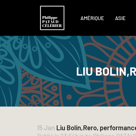
AMÉRIQUE
ASIE
LIU BOLIN,
15 Jan
Liu Bolin,Rero, performance,
Publié le 23:54h
in
by
Philippe PATA