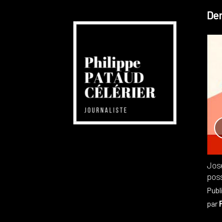
Der
Réchauffement planétaire
Canada
Recensions
Publié dans
,
Philippe PATAUD CÉLÉRIER
par
Jos
poss
Publ
par