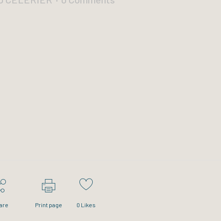
are
Print page
0
Likes