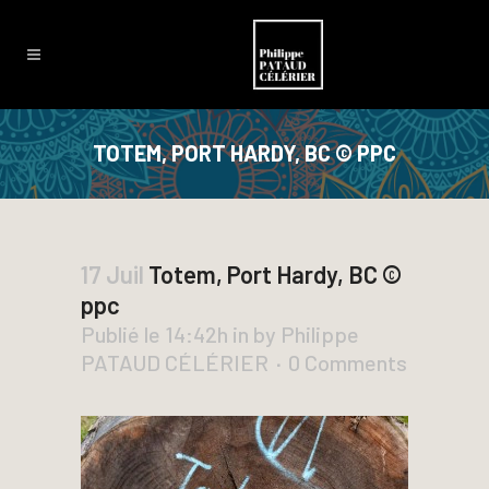
TOTEM, PORT HARDY, BC © PPC
17 Juil
Totem, Port Hardy, BC ©
ppc
Publié le 14:42h
in
by
Philippe
PATAUD CÉLÉRIER
0 Comments