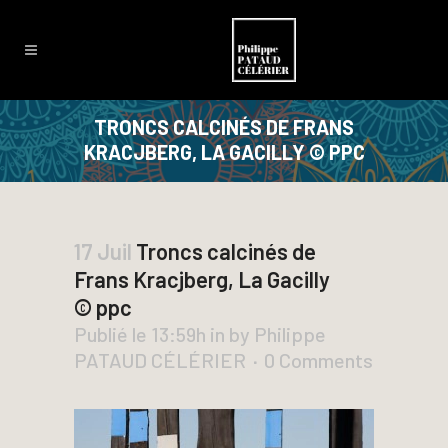
TRONCS CALCINÉS DE FRANS
KRACJBERG, LA GACILLY © PPC
17 Juil
Troncs calcinés de
Frans Kracjberg, La Gacilly
© ppc
Publié le 13:59h
in
by
Philippe
PATAUD CÉLÉRIER
0 Comments