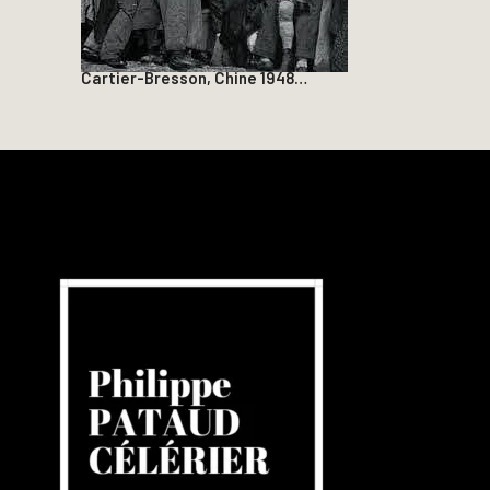
Cartier-Bresson, Chine 1948…