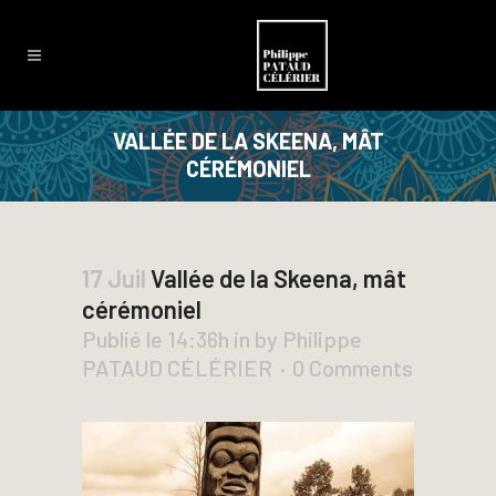
VALLÉE DE LA SKEENA, MÂT
CÉRÉMONIEL
17 Juil
Vallée de la Skeena, mât
cérémoniel
Publié le 14:36h
in
by
Philippe
PATAUD CÉLÉRIER
0 Comments