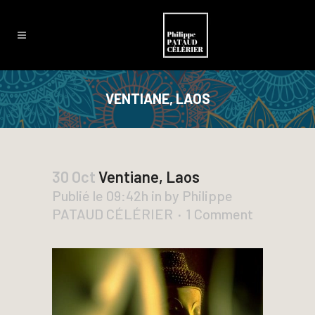
VENTIANE, LAOS
30 Oct
Ventiane, Laos
Publié le 09:42h
in
by
Philippe
PATAUD CÉLÉRIER
1 Comment