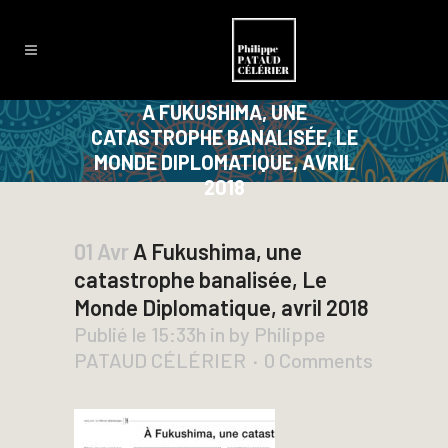
A FUKUSHIMA, UNE
CATASTROPHE BANALISÉE, LE
MONDE DIPLOMATIQUE, AVRIL
2018
01 Avr
A Fukushima, une
catastrophe banalisée, Le
Monde Diplomatique, avril 2018
Publié le 15:33h
in
by
Philippe
PATAUD CÉLÉRIER
0 Comments