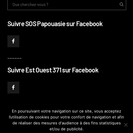
Suivre SOS Papouasie sur Facebook
______
Suivre Est Ouest 371 sur Facebook
En poursuivant votre navigation sur ce site, vous acceptez
l’utilisation de cookies pour votre confort de navigation et afin
© PHILIPPE PATAUD CÉLÉRIER 2019
–
MENTIONS LÉGALES
–
POLITIQUE DE
de réaliser des mesures d'audience à des fins statistiques
CONFIDENTIALITÉ
–
PLAN DE SITE
et/ou de publicité.