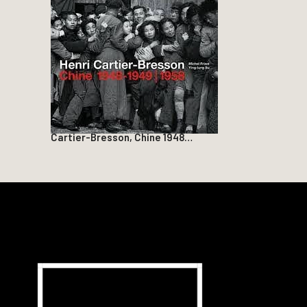
Cartier-Bresson, Chine 1948…