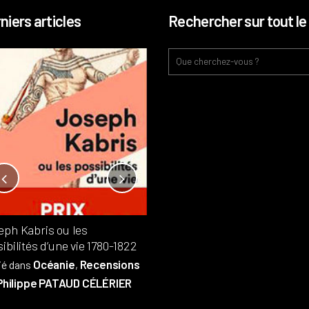
niers articles
Rechercher sur tout le 
Notre-Dame, l’île de la cité, sur
l’autel de la rentabilité ?
Analyses
France
Publié dans
,
,
Patrimoine
par
eph Kabris ou les
Philippe PATAUD CÉLÉRIER
ibilités d’une vie 1780-1822
Océanie
Recensions
ié dans
,
Philippe PATAUD CÉLÉRIER