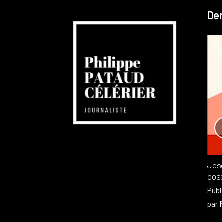
Der
Réchauffement planétaire
Canada
Recensions
Publié dans
,
Philippe PATAUD CÉLÉRIER
par
Jos
poss
Publ
par