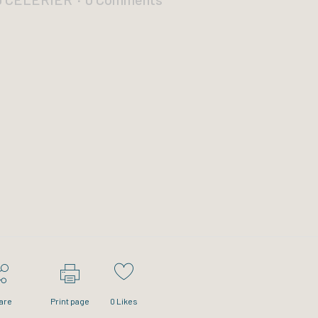
are
Print page
0
Likes