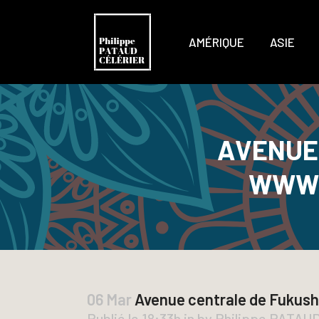
AMÉRIQUE
ASIE
AVENUE 
WWW.
06 Mar
Avenue centrale de Fukushi
Publié le 18:33h
in
by
Philippe PATAU