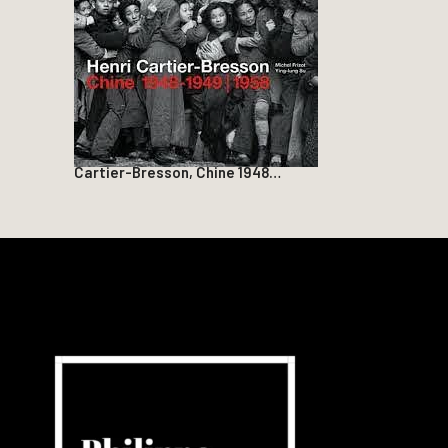
Cartier-Bresson, Chine 1948…