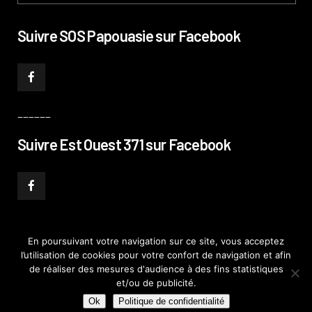
Suivre SOS Papouasie sur Facebook
______
Suivre Est Ouest 371 sur Facebook
En poursuivant votre navigation sur ce site, vous acceptez
l’utilisation de cookies pour votre confort de navigation et afin
© PHILIPPE PATAUD CÉLÉRIER 2019
–
MENTIONS LÉGALES
–
POLITIQUE DE
de réaliser des mesures d'audience à des fins statistiques
CONFIDENTIALITÉ
–
PLAN DE SITE
et/ou de publicité.
Ok
Politique de confidentialité